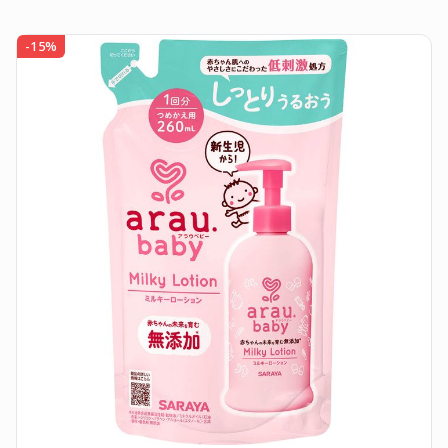
-
15
%
-