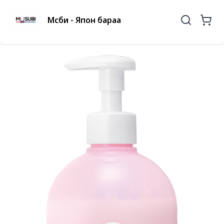
Мүсүби - Япон бараа