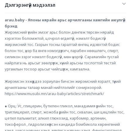
Дэлгэрэнгүй мэдээлэл
arau.baby - Японы нярайн арьс арчилгааны хамгийн аюулгүй 
брэнд
Жирэмсний үеийн эмзэг арьс болон дөнгөж төрсөн нярайд 
хэрэглэх боломжтой, цочрол өгдөггүй, нэмэлт бодисгүй 
жирэмсний тос. Газрын тосны гаралтай өнгөц идэвхтэй бодис 
болон тос, үнэр ба өнгө нэмэгдүүлэгч, парабен нөөшлөгч, спирт, 
силикон зэрэг нэмэлт бодисгүй, мөн үнэргүй. Сараяагийн тусгай 
найрлага нь арьсыг зөөлрүүлж, хүний арьсны тослогтой төстэй 
ургамлын тосоор арьсыг чийгшүүлж, хамгаална.
Жирэмсэн ээжүүддээ зориулан бичсэн жирэмсний язралт, түүний 
арчилгааны талаар манай нийтлэлийг сонирхоорой.
https://www.musubi.mn/arau-baby/articles/stretchmark/
● Орц: Ус, глицерин, бутилен гликол, макадамия үрийн тос, 
триглицерил, спирт, жожоба үрийн тос, сквалан, ши цөцгийн тос, 
цетил пальмитат, алкил глюкозид, карбомер, аргинин, 
токоферол , гидролизжүүлсэн кандида бомбикола хөрөнгөний 
ханд, шисо навчны ханд, мелиса навчны ханд, феноксиэтанол