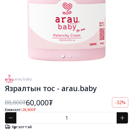
arau.baby
Язралтын тос - arau.baby
60,000₮
88,800
₮
-32%
Хэмнэлт:
28,800
₮
Хүргэлттэй