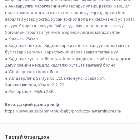
● Анхааруулга: Хэрэглэсний улмаас арьс улайх, үрэвсэх, харшил 
гарах тохиолдолд хэрэглэхээ зогсооно уу. Нүдэнд орсон бол 
яаралтай усаар урсгах. Уусан тохиолдолд их хэмжээний ус араас 
нь уух. Ямар нэг зовуурь байгаа үед эмчээс зөвлөгөө авна уу. 
Ургамлын гаралтай тул өнгө, үнэр өөрчлөгдөх магадлалтай.
● Хэмжээ: 250мл 
● Хадгалах нөхцөл: Хүүхдийн гар хүрэхгүй, хэт халуун болон хүйтэн 
бус газар хадгална. Хэрэглэсний дараа заавал таглана уу.
● Хадгалах хугацаа: Япон улс болон үйлдвэрлэгчийн стандартын 
дагуу хэвийн нөхцөлд хадгалах хугацаа заагаагүй болно.
● Үйлдвэрлэсэн орон: Япон 
● Үйлдвэрлэгч: Saraya Co.,Ltd. (Япон улс, Осака хот, 
Хигашисүмиёши, Юзато 2-2-20)
● Импортлогч: Мүсүби ХХК
Бүтээгдэхүүний дэлгэрэнгүй
https://www.musubi.mn/arau-baby/products/maternitycream/
Төстэй бүтээгдэхүүн