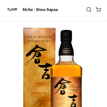
Мүсүби - Япон бараа