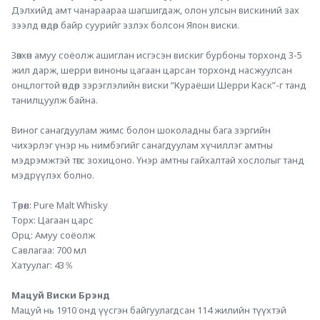
Дэлхийд амт чанараараа шагшигдаж, олон улсын вискиний зах 
зээлд өндөр байр суурийг эзлэх болсон Япон виски.
Зөвхөн амуу соёолж ашиглан исгэсэн вискиг бурбоны торхонд 3-5 
жил дарж, шерри виноны цагаан царсан торхонд насжуулсан 
онцлогтой өндөр зэрэглэлийн виски “Кураёши Шерри Каск”-г танд 
танилцуулж байна. 
Виног санагдуулам жимс болон шоколадны бага зэргийн 
чихэрлэг үнэр нь нимбэгийг санагдуулам хүчиллэг амтны 
мэдрэмжтэй төгс зохицоно. Үнэр амтны гайхалтай хослолыг танд 
мэдрүүлэх болно.
Төрөл: Pure Malt Whisky
Торх: Цагаан царс
Орц: Амуу соёолж
Савлагаа: 700 мл
Хатуулаг: 43％
Мацуй Виски Брэнд 
Мацуй нь 1910 онд үүсгэн байгуулагдсан 114 жилийн түүхтэй 