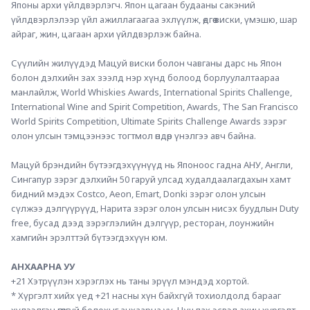
Японы архи үйлдвэрлэгч. Япон цагаан будааны сакэний 
үйлдвэрлэлээр үйл ажиллагаагаа эхлүүлж, өдгөө виски, үмэшю, шар 
айраг, жин, цагаан архи үйлдвэрлэж байна.
Сүүлийн жилүүдэд Мацуй виски болон чавганы дарс нь Япон 
болон дэлхийн зах зээлд нэр хүнд болоод борлуулалтаараа 
манлайлж, World Whiskies Awards, International Spirits Challenge, 
International Wine and Spirit Competition, Awards, The San Francisco 
World Spirits Competition, Ultimate Spirits Challenge Awards зэрэг 
олон улсын тэмцээнээс тогтмол өндөр үнэлгээ авч байна. 
Мацуй брэндийн бүтээгдэхүүнүүд нь Японоос гадна АНУ, Англи, 
Сингапур зэрэг дэлхийн 50 гаруй улсад худалдаалагдахын хамт 
бидний мэдэх Costco, Aeon, Emart, Donki зэрэг олон улсын 
сүлжээ дэлгүүрүүд, Нарита зэрэг олон улсын нисэх буудлын Duty 
free, бусад дээд зэрэглэлийн дэлгүүр, ресторан, лоунжийн 
хамгийн эрэлттэй бүтээгдэхүүн юм. 
АНХААРНА УУ
+21 Хэтрүүлэн хэрэглэх нь таны эрүүл мэндэд хортой.
* Хүргэлт хийх үед +21 насны хүн байхгүй тохиолдолд барааг 