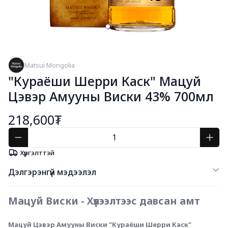
Matsui Mongolia
"Кураёши Шерри Каск" Мацуй
Цэвэр Амууны Виски 43% 700мл
218,600₮
Хүргэлттэй
Дэлгэрэнгүй мэдээлэл
Мацуй Виски - Хүлээлтээс давсан амт
Мацуй Цэвэр Амууны Виски "Кураёши Шерри Каск"