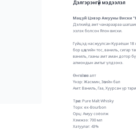
Дэлгэрэнгүй мэдээлэл
Мацуй Цэвэр Амууны Виски "
Дэлхийд амт чанараараа шагшигд
эзлэх болсон Япон виски.
Гүйцэд насжуулсан Кураёши 18 ж
бор цөцгийн тос, ваниль, сигар т
ваниль, гааны амт аман дотор б
алмондын амтыг үлдээнэ.
Өнгө: Зөөлөн алт
Үнэр: Жасмин, Зөгийн бал
Амт: Ваниль, Гаа, Хуурсан үр тар
Төрөл: Pure Malt Whisky
Торх: ex-Bourbon
Орц: Амуу соёолж
Хэмжээ: 700 мл
Хатуулаг: 43%