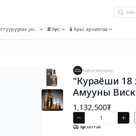
огтууруулах ундаа
🍫Хүнс
🧴Арьс арчилгаа
Matsui Mongolia
"Кураёши 18
Амууны Виск
1,132,500₮
Хүргэлттэй