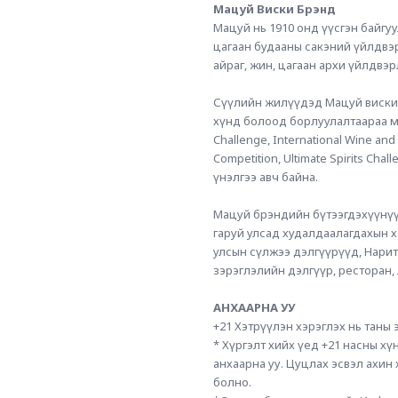
Мацуй Виски Брэнд 
Мацуй нь 1910 онд үүсгэн байгуу
цагаан будааны сакэний үйлдвэрл
айраг, жин, цагаан архи үйлдвэр
Сүүлийн жилүүдэд Мацуй виски 
хүнд болоод борлуулалтаараа манл
Challenge, International Wine and 
Competition, Ultimate Spirits Cha
үнэлгээ авч байна. 
Мацуй брэндийн бүтээгдэхүүнүүд
гаруй улсад худалдаалагдахын ха
улсын сүлжээ дэлгүүрүүд, Нарита
зэрэглэлийн дэлгүүр, ресторан,
АНХААРНА УУ
+21 Хэтрүүлэн хэрэглэх нь таны
* Хүргэлт хийх үед +21 насны хүн
анхаарна уу. Цуцлах эсвэл ахин
болно.