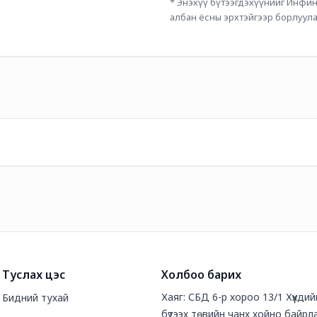
* Энэхүү бүтээгдэхүүнийг Инфини
албан ёсны эрхтэйгээр борлуула
Туслах цэс
Холбоо барих
Хаяг: СБД 6-р хороо 13/1 Хүүхди
Бидний тухай
бүтээх төвийн чанх хойно байрл