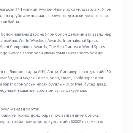
лагдсан 114 жилийн түүхтэй Японы архи үйлдвэрлэгч. Япон 
элээр үйл ажиллагаагаа эхлүүлж, өдгөө виски, үмэшю, шар 
лэж байна.
болон чавганы дарс нь Япон болон дэлхийн зах зээлд нэр 
айлж, World Whiskies Awards, International Spirits 
Spirit Competition, Awards, The San Francisco World Spirits 
llenge Awards зэрэг олон улсын тэмцээнээс тогтмол өндөр 
 нь Японоос гадна АНУ, Англи, Сингапур зэрэг дэлхийн 50 
мт бидний мэдэх Costco, Aeon, Emart, Donki зэрэг олон 
 зэрэг олон улсын нисэх буудлын Duty free, бусад дээд 
 лоунжийн хамгийн эрэлттэй бүтээгдэхүүн юм. 
 эрүүл мэндэд хортой.
 байхгүй тохиолдолд барааг хүлээлгэн өгөхгүй болохыг 
 хүргэлт хийх тохиолдолд хүргэлтийн 6000₮ нэхэмжлэх 