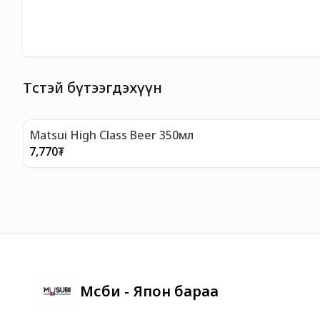
Төстэй бүтээгдэхүүн
Matsui High Class Beer 350мл
7,770
₮
Мүсүби - Япон бараа