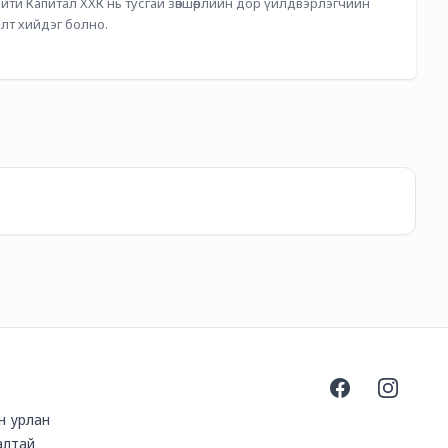
ти Капитал ХХК нь тусгай зөвшөөрлийн дор үйлдвэрлэгчийн 
лт хийдэг болно.
"К
22
Facebook
Instagra
йн урлан
алтай