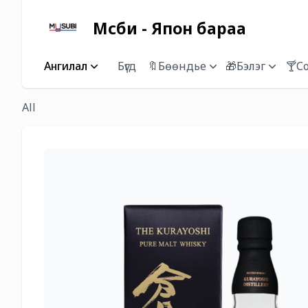
Мүсүби - Япон бараа
Ангилал
Бүгд
🔖Бөөндье
🎁Бэлэг
🍸С
All