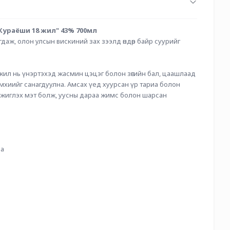
Кураёши 18 жил" 43% 700мл
аж, олон улсын вискиний зах зээлд өндөр байр суурийг 
ил нь үнэртэхэд жасмин цэцэг болон зөгийн бал, цаашлаад 
амхиийг санагдуулна. Амсах үед хуурсан үр тариа болон 
үжиглэх мэт болж, уусны дараа жимс болон шарсан 
иа